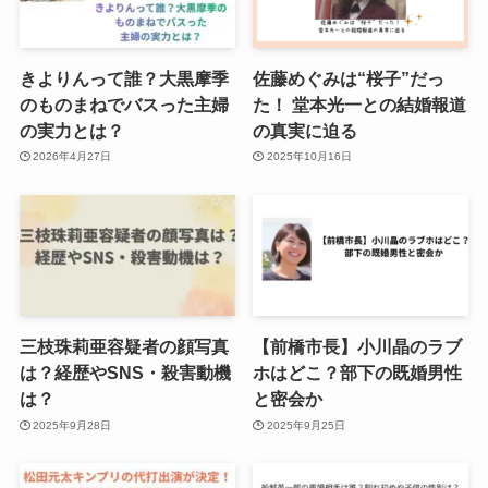
きよりんって誰？大黒摩季
佐藤めぐみは“桜子”だっ
のものまねでバスった主婦
た！ 堂本光一との結婚報道
の実力とは？
の真実に迫る
2026年4月27日
2025年10月16日
三枝珠莉亜容疑者の顔写真
【前橋市長】小川晶のラブ
は？経歴やSNS・殺害動機
ホはどこ？部下の既婚男性
は？
と密会か
2025年9月28日
2025年9月25日