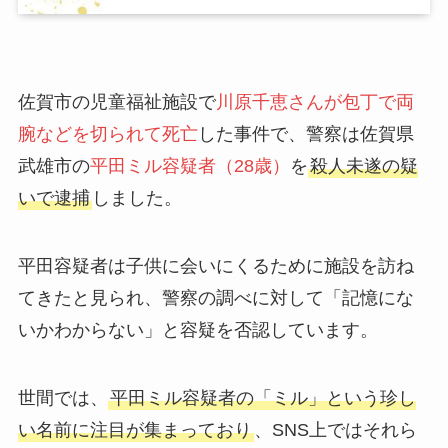
佐賀市の児童福祉施設で
川原千恵さんが包丁で両
腕などを切られて死亡
した事件で、警察は佐賀県
武雄市の
平田ミル容疑者（28歳）
を
殺人未遂の疑
いで逮捕
しました。
平田容疑者は子供に会いにくるために施設を訪ね
てきたと見られ、警察の調べに対して「記憶にな
いかわからない」と容疑を否認しています。
世間では、
平田ミル容疑者の「ミル」という珍し
い名前に注目が集まっており
、SNS上ではそれら