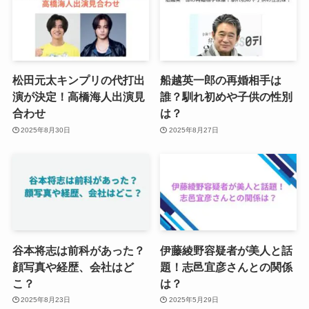
松田元太キンプリの代打出
船越英一郎の再婚相手は
演が決定！高橋海人出演見
誰？馴れ初めや子供の性別
合わせ
は？
2025年8月30日
2025年8月27日
谷本将志は前科があった？
伊藤綾野容疑者が美人と話
顔写真や経歴、会社はど
題！志邑宜彦さんとの関係
こ？
は？
2025年8月23日
2025年5月29日