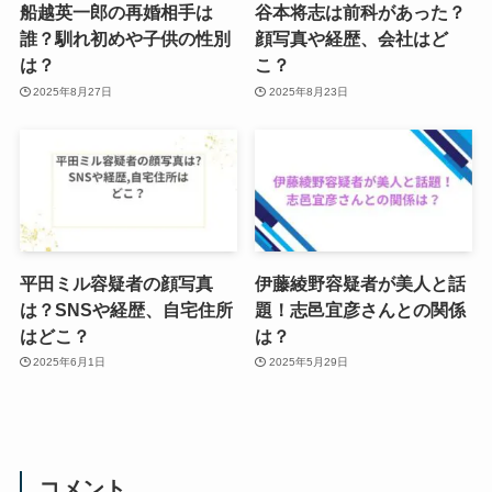
船越英一郎の再婚相手は
谷本将志は前科があった？
誰？馴れ初めや子供の性別
顔写真や経歴、会社はど
は？
こ？
2025年8月27日
2025年8月23日
平田ミル容疑者の顔写真
伊藤綾野容疑者が美人と話
は？SNSや経歴、自宅住所
題！志邑宜彦さんとの関係
はどこ？
は？
2025年6月1日
2025年5月29日
コメント