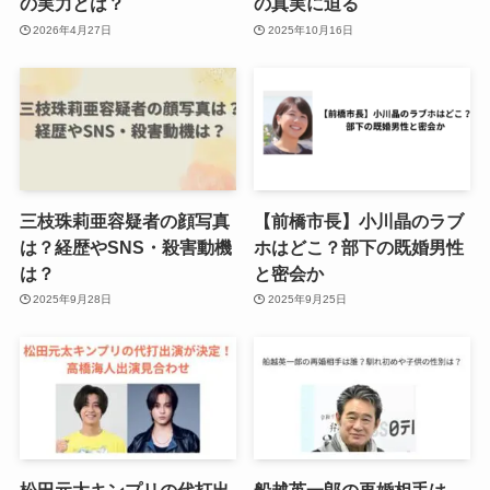
の実力とは？
の真実に迫る
2026年4月27日
2025年10月16日
三枝珠莉亜容疑者の顔写真
【前橋市長】小川晶のラブ
は？経歴やSNS・殺害動機
ホはどこ？部下の既婚男性
は？
と密会か
2025年9月28日
2025年9月25日
松田元太キンプリの代打出
船越英一郎の再婚相手は