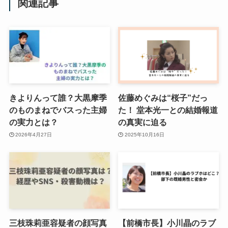
関連記事
きよりんって誰？大黒摩季
佐藤めぐみは“桜子”だっ
のものまねでバスった主婦
た！ 堂本光一との結婚報道
の実力とは？
の真実に迫る
2026年4月27日
2025年10月16日
三枝珠莉亜容疑者の顔写真
【前橋市長】小川晶のラブ