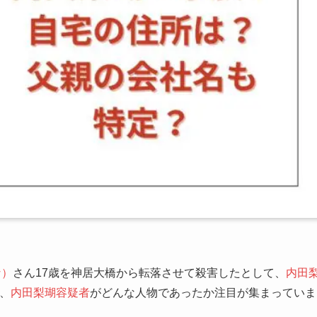
な）
さん17歳を神居大橋から転落させて殺害したとして、
内田
、
内田梨瑚容疑者
がどんな人物であったか注目が集まっていま