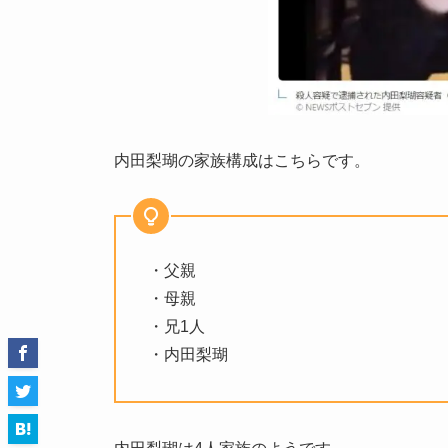
内田梨瑚の家族構成はこちらです。
・父親
・母親
・兄1人
・内田梨瑚