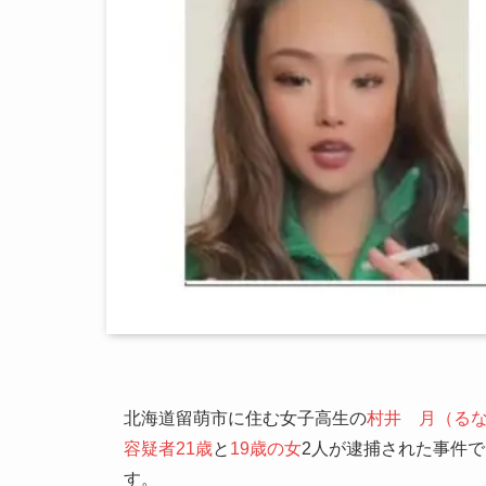
北海道留萌市に住む女子高生の
村井 月（る
容疑者21歳
と
19歳の女
2人が逮捕された事件で
す。