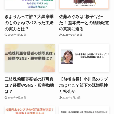
きよりんって誰？大黒摩季
佐藤めぐみは“桜子”だっ
のものまねでバスった主婦
た！ 堂本光一との結婚報道
の実力とは？
の真実に迫る
2026年4月27日
2025年10月16日
三枝珠莉亜容疑者の顔写真
【前橋市長】小川晶のラブ
は？経歴やSNS・殺害動機
ホはどこ？部下の既婚男性
は？
と密会か
2025年9月28日
2025年9月25日