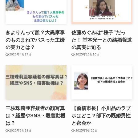
きよりんって誰？大黒摩季
佐藤めぐみは“桜子”だっ
のものまねでバスった主婦
た！ 堂本光一との結婚報道
の実力とは？
の真実に迫る
2026年4月27日
2025年10月16日
三枝珠莉亜容疑者の顔写真
【前橋市長】小川晶のラブ
は？経歴やSNS・殺害動機
ホはどこ？部下の既婚男性
は？
と密会か
2025年9月28日
2025年9月25日