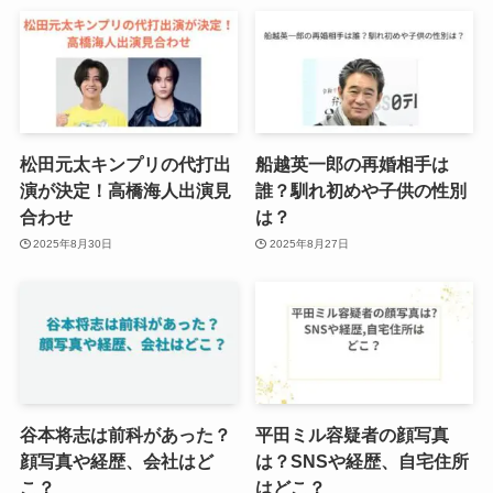
松田元太キンプリの代打出
船越英一郎の再婚相手は
演が決定！高橋海人出演見
誰？馴れ初めや子供の性別
合わせ
は？
2025年8月30日
2025年8月27日
谷本将志は前科があった？
平田ミル容疑者の顔写真
顔写真や経歴、会社はど
は？SNSや経歴、自宅住所
こ？
はどこ？